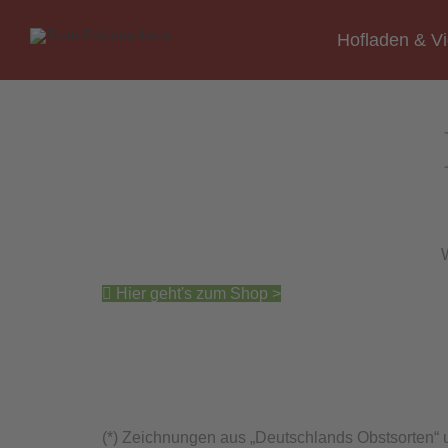
Hofladen & V
W
Hier geht's zum Shop >
Steinobst *
(*) Zeichnungen aus „Deutschlands Obstsorten“