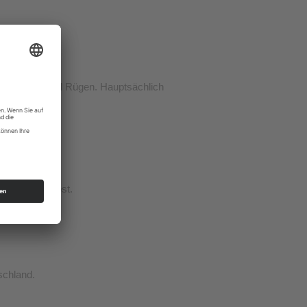
st von der Insel Rügen. Hauptsächlich
n auch das Obst.
schland.