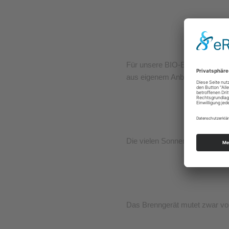
GENUSS
Für unsere BIO-Edelobstbrände 
aus eigenem Anbau.
DAS PERFEKTE KLIMA
Die vielen Sonnentage und das
NOSTALGIE TRIFFT M
Das Brenngerät mutet zwar von 