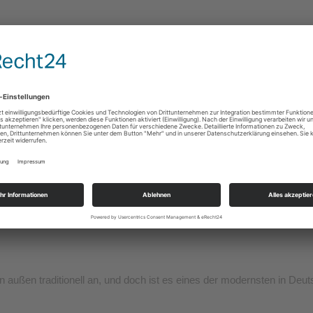
AUS ALTEN
OBSTSORTEN
verarbeiten wir ausschließlich vollreifes handsortiertes Bio-Tafelob
 Klima Rügens, das für den Menschen sehr zuträglich ist, verwöhne
ODERNE
außen traditionell an, und doch ist es eines der modernsten in Deut