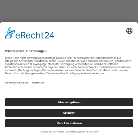
Shop
Service
Service
Hotline
DE-ÖKO-034
ERSTE EDELDESTILLERIE auf RÜGEN GmbH, Lieschow 18
· D-18569 Ummanz · Telefon +49 (0) 38305 - 55300