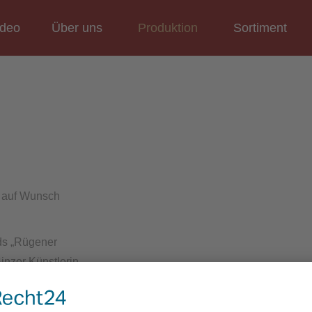
ideo
Über uns
Produktion
Sortiment
n auf Wunsch
nds „Rügener
inzer Künstlerin