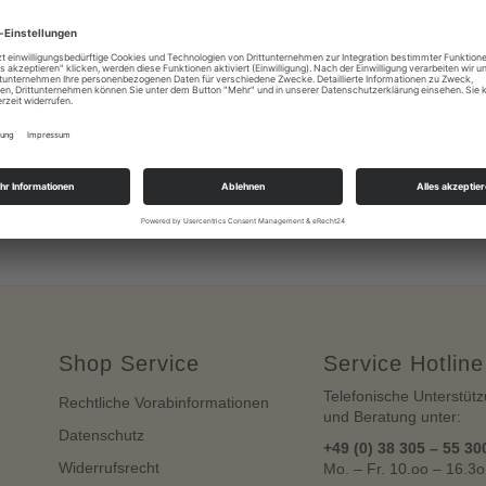
Shop Service
Service Hotline
Telefonische Unterstüt
Rechtliche Vorabinformationen
und Beratung unter:
Datenschutz
+49 (0) 38 305 – 55 30
Widerrufsrecht
Mo. – Fr. 10.oo – 16.3