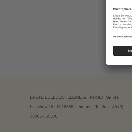
ERSTE EDELDESTILLERIE auf RÜGEN GmbH,
Lieschow 18 · D-18569 Ummanz · Telefon +49 (0)
38305 - 55300