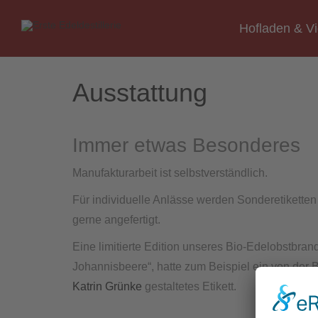
Hofladen & V
Ausstattung
Immer etwas Besonderes
Manufakturarbeit ist selbstverständlich.
Für individuelle Anlässe werden Sonderetikette
gerne angefertigt.
Eine limitierte Edition unseres Bio-Edelobstbra
Johannisbeere“, hatte zum Beispiel ein von der B
Katrin Grünke
gestaltetes Etikett.