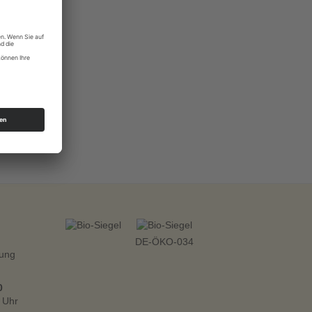
DE-ÖKO-034
zung
0
o Uhr