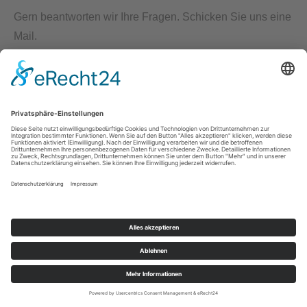
Gern beantworten wir Ihre Fragen. Schicken Sie uns eine
Mail.
Shop
Service
Service
Hotline
DE-ÖKO-034
ERSTE EDELDESTILLERIE auf RÜGEN GmbH, Lieschow 18
· D-18569 Ummanz · Telefon +49 (0) 38305 - 55300