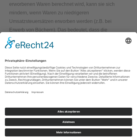
erworbenen Waren berechnet wird, kann sie sich
mindern, wenn Waren zu niedrigeren
Umsatzsteuersätzen erworben werden (z.B. bei
Erwerb von Büchern). Das bedeutet, dass die
Versandkostenpauschale erst im Rahmen des
Bestellprozesses endgültig berechnet werden kann.
Sie kann dabei jedoch nicht höher, sondern nur zu
Ihren Gunsten niedriger werden.
Shop
Service
Service
Hotline
DE-ÖKO-034
ERSTE EDELDESTILLERIE auf RÜGEN GmbH, Lieschow 18
· D-18569 Ummanz · Telefon +49 (0) 38305 - 55300